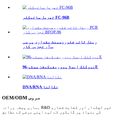
تھرمل سائیکلر FC-96B
ریئل ٹائم فلوروسینٹ مقداری پی سی
آر تجزیہ کار...
نیوکلک ایسڈ پیوریفیکیشن سسٹم-96E
DNA/RNA نکالنا
OEM/ODM سروس
ہماری پیشہ ورانہ R&D ٹیم لچکدار اور کفایت شعاری
کی بنیاد پر گاہکوں کے لیے اپنی مرضی کے مطابق