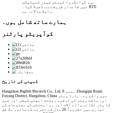
بی، گوانگزو – کینٹن فیئر کمپلیکس
میں شاندار طریقے سے کھولا گیا۔ BTE
ایک سالانہ ہے...
ہمارے ساتھ شامل ہوں۔
کوآپریٹو پارٹنر
کمپنی کی تاریخ
Hangzhou Bigfish Bio-tech Co., Ltd. نمبر 8 Zhongqiu Road,
Fuyang District, Hangzhou, China میں واقع ہے۔ ہارڈ ویئر
اور سافٹ ویئر کی ترقی، ریجنٹ ایپلی کیشن اور جین
کا پتہ لگانے والے آلات اور ری ایجنٹس کی مصنوعات کی
تیاری میں تقریباً 20 سال کے تجربے کے ساتھ، بگ فش