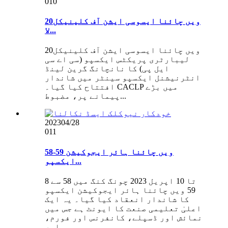
010
20ویں چائنا ایسوسی ایشن آف کلینیکل
لا...
20ویں چائنا ایسوسی ایشن آف کلینیکل
لیبارٹری پریکٹس ایکسپو (سی اے سی
ایل پی) کا نانچانگ گرین لینڈ
انٹرنیشنل ایکسپو سینٹر میں شاندار
افتتاح کیا گیا۔ CACLP میں بڑے
پیمانے پر، مضبوط...
2023
04/28
011
58-59 ویں چائنا ہائر ایجوکیشن
ایکسپو...
8 تا 10 اپریل 2023 چونگ کنگ میں 58 سے
59 ویں چائنا ہائر ایجوکیشن ایکسپو
کا شاندار انعقاد کیا گیا۔ یہ ایک
اعلیٰ تعلیمی صنعت کا ایونٹ ہے جس میں
نمائش اور ڈسپلے، کانفرنس اور فورم،
اور...