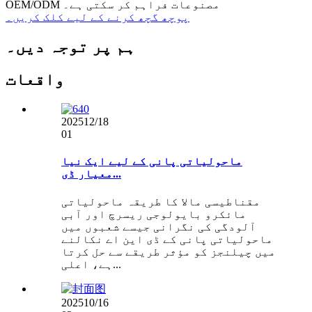
OEM/ODM مصنوعات فراہم کر سکتی ہے۔
پوچھ گچھ کرنے کے لیے کلک کریں۔
ہم پر توجہ دیں۔
واقعات
2025
12/18
01
ماحولیاتی پانی کے لیے ایک نیا
معیار ڈی...
مقناطیسی مالا کا طریقہ ماحولیاتی
مائکرو بایولوجی ریسرچ اور آبی
آلودگی کی نگرانی جیسے شعبوں میں
ماحولیاتی پانی کے ڈی این اے نکالنے
میں چیلنجز کو مؤثر طریقے سے حل کرتا
ہے، اعلی...
2025
10/16