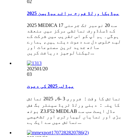
02
2025 میڈیکا ورلڈ فورم برائے میڈیسن
2025 MEDICA 17 سے 20 نومبر تک جرمنی
کے ڈسلڈورف نمائشی مرکز میں منعقد
ہوگی۔ ہم آپ کو اس تقریب میں شرکت کے
لیے خلوص دل سے دعوت دیتے ہیں، ہمارے
ساتھ جدید ترین مصنوعات اور
ٹیکنالوجیز دریافت کریں...
2025
01/20
03
میڈلب 2025 کی دعوت
نمائش کا وقت： فروری 3 -6، 2025 نمائش
کا پتہ： دبئی ورلڈ ٹریڈ سینٹر بگ فش
بوتھ Z3.F52 MEDLAB مڈل ایسٹ سب سے
بڑی اور نمایاں لیبارٹری اور تشخیصی
نمائش میں سے ایک ہے...