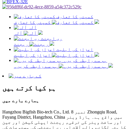
کمپنی کا تعارف
کمپنی کا تعارف
آلہ
آلہ
ری ایجنٹ
ریجنٹ
اعزاز کی اہلیت
اعزاز کی اہلیت
ہم سے رابطہ کریں۔
ہم سے رابطہ کریں۔
ہم کیا کرتے ہیں
ہمارے بارے میں
Hangzhou Bigfish Bio-tech Co., Ltd. نمبر 8 Zhongqiu Road,
Fuyang District, Hangzhou, China میں واقع ہے۔ ہارڈ ویئر
اور سافٹ ویئر کی ترقی، ریجنٹ ایپلی کیشن اور جین
کا پتہ لگانے والے آلات اور ری ایجنٹس کی مصنوعات کی