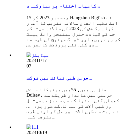
کامیاب اختتام پر مبارکباد...
15 دسمبر 2023 کو، Hangzhou Bigfish نے
ایک عظیم الشان سالانہ تقریب کا آغاز
کیا۔ بگ فش کی 2023 کی سالانہ میٹنگ،
جس کی قیادت جنرل مینیجر وانگ پینگ
کر رہے ہیں، اور ٹونگ مینیج کی طرف سے
دی گئی نئی پروڈکٹ کانفرنس...
2023
11/17
07
جرمن طبی نمائش میں شرکت...
حال ہی میں، 55ویں میڈیکا نمائش
Dülsev، جرمنی میں شاندار طریقے سے
کھولی گئی۔ دنیا کے سب سے بڑے ہسپتال
اور طبی آلات کی نمائش کے طور پر، اس
نے بہت سے طبی آلات اور حل کو اپنی طرف
متوجہ کیا...
2023
10/19