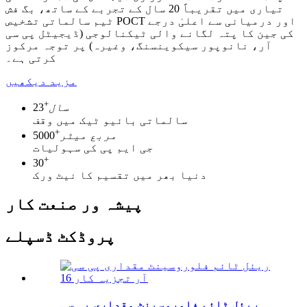
تیاری میں تقریباً 20 سال کے تجربے کے ساتھ، بگ فش
ٹیم سالماتی تشخیص POCT اور درمیانی سے اعلیٰ درجے
کی جین کا پتہ لگانے والی ٹیکنالوجی (ڈیجیٹل پی سی
آر، نانوپور سیکوینسنگ، وغیرہ) پر توجہ مرکوز
کرتی ہے۔
مزید دیکھیں
+
سال
23
سالماتی بائیو ٹیک میں وقف
+
مربع میٹر
5000
جی ایم پی کی سہولیات
+
30
دنیا بھر میں تقسیم کا نیٹ ورک
پیشہ ور صنعت کار
پروڈکٹ ڈسپلے
ریئل ٹائم فلوروسینٹ مقداری پی سی