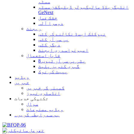
سسٹم
انٹیگریٹڈ مالیکیولر ڈیٹیکشن سسٹم
GeNext
خشک غسل
دوسرا آلہ
ریجنٹ
نیوکلک ایسڈ نکالنے کی کٹس
پی سی آر کٹس
دیگر کٹس
امیونواسے ری ایجنٹ
قابل استعمال
8 پٹی پی سی آر ٹیوب
گہری کنویں پلیٹ
پپیٹ کی نوک
ویڈیو
خبریں
کمپنی کی خبریں
انڈسٹری نیوز
تکنیکی خدمات
سوال
ویڈیو مصنوعات
ہم سے رابطہ کریں۔