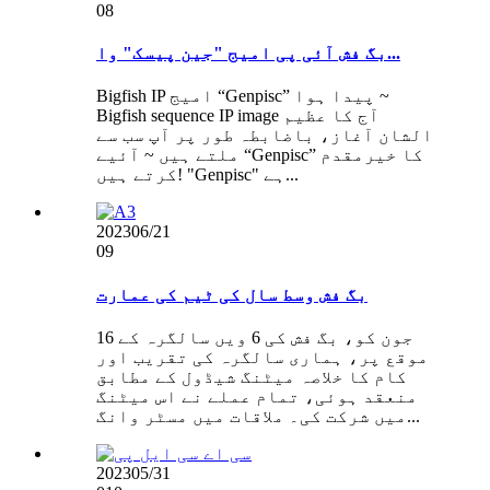
08
بگ فش آئی پی امیج "جین پیسک" وا...
Bigfish IP امیج “Genpisc” پیدا ہوا ~
Bigfish sequence IP image آج کا عظیم
الشان آغاز، باضابطہ طور پر آپ سب سے
ملتے ہیں ~ آئیے “Genpisc” کا خیرمقدم
کرتے ہیں! "Genpisc" ہے...
2023
06/21
09
بگ فش وسط سال کی ٹیم کی عمارت
16 جون کو، بگ فش کی 6 ویں سالگرہ کے
موقع پر، ہماری سالگرہ کی تقریب اور
کام کا خلاصہ میٹنگ شیڈول کے مطابق
منعقد ہوئی، تمام عملے نے اس میٹنگ
میں شرکت کی۔ ملاقات میں مسٹر وانگ...
2023
05/31