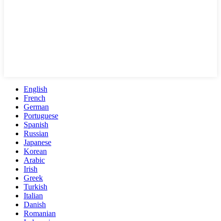
English
French
German
Portuguese
Spanish
Russian
Japanese
Korean
Arabic
Irish
Greek
Turkish
Italian
Danish
Romanian