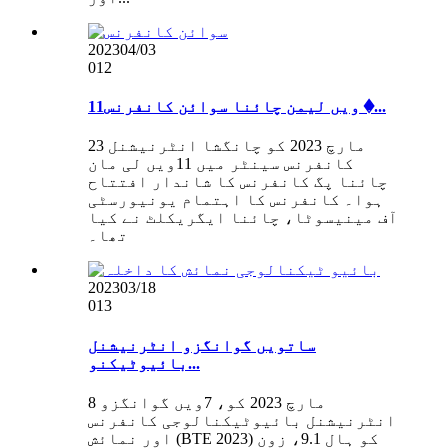
2023
04/03
012
11ویں لیمن چائنا سوائن کانفرنس �...
23 مارچ 2023 کو چانگشا انٹرنیشنل
کانفرنس سینٹر میں 11ویں لی مان
چائنا پگ کانفرنس کا شاندار افتتاح
ہوا۔ کانفرنس کا اہتمام یونیورسٹی
آف مینیسوٹا، چائنا ایگریکلٹ نے کیا
تھا۔
2023
03/18
013
ساتویں گوانگزو انٹرنیشنل
بائیوٹیکنو...
8 مارچ 2023 کو، 7ویں گوانگزو
انٹرنیشنل بائیوٹیکنالوجی کانفرنس
اور نمائش (BTE 2023) کو ہال 9.1، زون