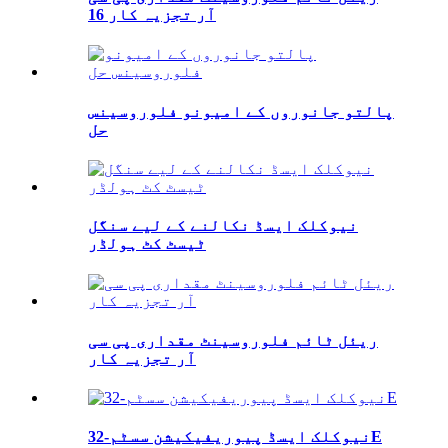
آر تجزیہ کار 16
پالتو جانوروں کے امیونو فلوروسینس
حل
نیوکلک ایسڈ نکالنے کے لیے سنگل
ٹیسٹ کٹ ہولڈر
ریئل ٹائم فلوروسینٹ مقداری پی سی
آر تجزیہ کار
نیوکلک ایسڈ پیوریفیکیشن سسٹم-32E