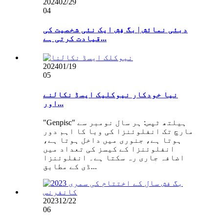
2024
02/29
04
دبئی نمائش | بگ فِش ایک نئی شخصیت کی
قیادت کرتی ہے...
2024
01/19
05
نیا خودکار نیوکلیک ایسڈ نکالنے
اور...
"Genpisc" ہیلتھ ٹپس: ہر سال نومبر سے
مارچ تک انفلوئنزا کی وبا کا اہم دور
ہوتا ہے، جنوری میں داخل ہوتا ہے،
انفلوئنزا کے کیسز کی تعداد میں
اضافہ جاری رہ سکتا ہے۔ انفلوئنزا
ڈی کے مطابق...
2023
12/22
06