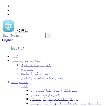
中文网站
English
گھر
ہمارے بارے میں
کمپنی کا تعارف
تاریخ
اعزاز کی اہلیت
ہمارے کلائنٹ/ پارٹنرز
مصنوعات
آلہ
نیوکلک ایسڈ نکالنے والا
تھرمل سائیکلر
ریئل ٹائم پی سی آر سسٹم
مکمل طور پر خودکار ڈیجیٹل پی سی آر