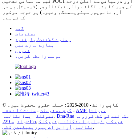
ٹیم سالماتی تشخیص POCT اور درمیانی سے اعلیٰ درجے
کی جین کا پتہ لگانے والی ٹیکنالوجی (ڈیجیٹل پی سی
آر، نانوپور سیکوینسنگ، وغیرہ) پر توجہ مرکوز
کرتی ہے۔
گھر
مصنوعات
ہمارے کلائنٹ/ پارٹنرز
ہمارے بارے میں
خبریں
ہم سے رابطہ کریں۔
© کاپی رائٹ - 2010-2025 : جملہ حقوق محفوظ ہیں۔
AMP موبائل
-
گرم مصنوعات
-
سائٹ کا نقشہ
Dna/Rna نکالنے کی کٹ
,
کورونا
,
نیوکلک ایسڈ نکالنا
خودکار ڈی این اے نکالنا
,
نیوکلک
,
وائرس 229e Pcr
,
نکالنا
,
آر این اے پیوریفیکیشن کٹس