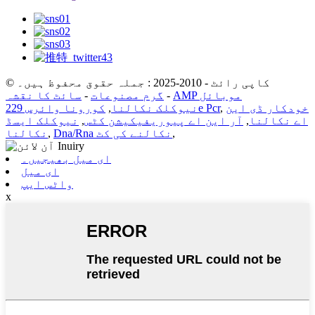
© کاپی رائٹ - 2010-2025 : جملہ حقوق محفوظ ہیں۔
AMP موبائل
-
گرم مصنوعات
-
سائٹ کا نقشہ
خودکار ڈی این
,
کورونا وائرس 229e Pcr
نیوکلک نکالنا
,
اے نکالنا
,
آر این اے پیوریفیکیشن کٹس
,
نیوکلک ایسڈ
,
Dna/Rna نکالنے کی کٹ
,
نکالنا
ای میل بھیجیں۔
ای میل
واٹس ایپ
x