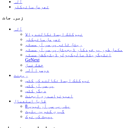
آلہ
تھرمل سائیکلر
زمرہ جات
آلہ
نیوکلک ایسڈ نکالنے والا
تھرمل سائیکلر
ریئل ٹائم پی سی آر سسٹم
مکمل طور پر خودکار ڈیجیٹل پی سی آر سسٹم
انٹیگریٹڈ مالیکیولر ڈیٹیکشن سسٹم
GeNext
خشک غسل
دوسرا آلہ
ریجنٹ
نیوکلک ایسڈ نکالنے کی کٹس
پی سی آر کٹس
دیگر کٹس
امیونواسے ری ایجنٹ
قابل استعمال
8 پٹی پی سی آر ٹیوب
گہری کنویں پلیٹ
پپیٹ کی نوک