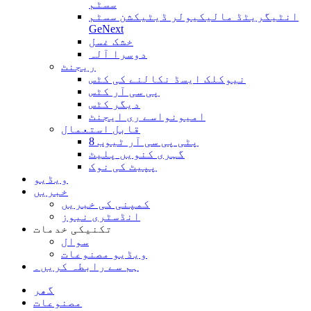
سسٹم
انٹیگریٹڈ مالیکیولر ڈیٹیکشن سسٹم
GeNext
خشک غسل
دوسرا آلہ
ریجنٹ
نیوکلک ایسڈ نکالنے کی کٹس
پی سی آر کٹس
دیگر کٹس
امیونواسے ری ایجنٹ
قابل استعمال
8 پٹی پی سی آر ٹیوب
گہری کنویں پلیٹ
پپیٹ کی نوک
ویڈیو
خبریں
کمپنی کی خبریں
انڈسٹری نیوز
تکنیکی خدمات
سوال
ویڈیو مصنوعات
ہم سے رابطہ کریں۔
گھر
مصنوعات