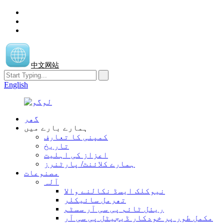
中文网站
English
گھر
ہمارے بارے میں
کمپنی کا تعارف
تاریخ
اعزاز کی اہلیت
ہمارے کلائنٹ/ پارٹنرز
مصنوعات
آلہ
نیوکلک ایسڈ نکالنے والا
تھرمل سائیکلر
ریئل ٹائم پی سی آر سسٹم
مکمل طور پر خودکار ڈیجیٹل پی سی آر