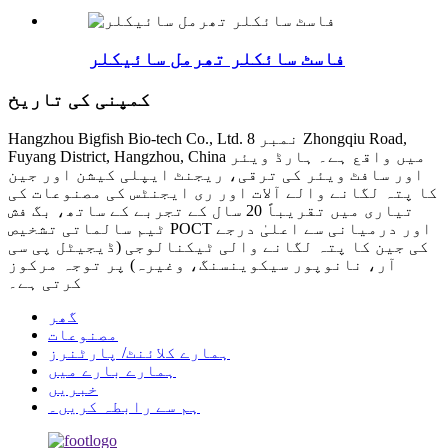
فاسٹ سائکلر تھرمل سائیکلر
کمپنی کی تاریخ
Hangzhou Bigfish Bio-tech Co., Ltd. نمبر 8 Zhongqiu Road,
Fuyang District, Hangzhou, China میں واقع ہے۔ ہارڈ ویئر
اور سافٹ ویئر کی ترقی، ریجنٹ ایپلی کیشن اور جین
کا پتہ لگانے والے آلات اور ری ایجنٹس کی مصنوعات کی
تیاری میں تقریباً 20 سال کے تجربے کے ساتھ، بگ فش
ٹیم سالماتی تشخیص POCT اور درمیانی سے اعلیٰ درجے
کی جین کا پتہ لگانے والی ٹیکنالوجی (ڈیجیٹل پی سی
آر، نانوپور سیکوینسنگ، وغیرہ) پر توجہ مرکوز
کرتی ہے۔
گھر
مصنوعات
ہمارے کلائنٹ/ پارٹنرز
ہمارے بارے میں
خبریں
ہم سے رابطہ کریں۔