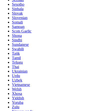
Sesotho
Sinhala
Slovak
Slovenian
Somali
Samoan
Scots Gaelic
Shona
Sindhi
Sundanese
Swahili
Tajik
Tamil
Telugu
Thai
Ukrainian
Urdu
Uzbek
Vietnamese
Welsh
Xhosa
Yiddish
Yoruba
Zulu