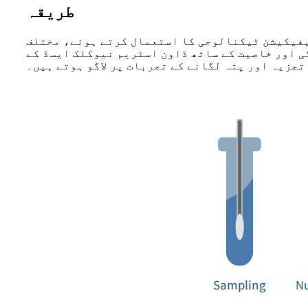
طریقہ
ال کرتے ہوئے، مختلف RNA/DNA وائرسز کے نیوکلک ایسڈ مختلف نمونوں سے نکالے جاتے ہیں جیسے
گے ہوئے محلول، اور 2 گھنٹے کے اندر اعلیٰ درستگی اور خاصیت کے ساتھ ڈاون اسٹریم نیوکلک ایسڈ کے
تجزیہ اور پتہ لگانے کے تجربات پر لاگو ہوتے ہیں۔