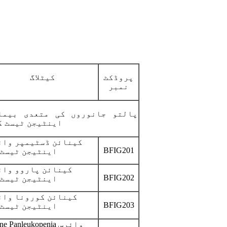
پروڈکٹ
کیٹلاگ
نمبر
پالتو جانوروں کی متعدی بیما
اینٹیجن ٹیسٹ ک
کینائن ڈسٹیمپر وائ
BFIG201
اینٹیجن ٹیسٹ 
کینائن پاروو وائ
BFIG202
اینٹیجن ٹیسٹ 
کینائن کورونا وائ
BFIG203
اینٹیجن ٹیسٹ 
Feline Panleukopenia و