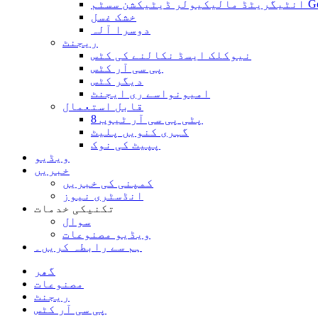
ن سسٹم GeNext
خشک غسل
دوسرا آلہ
ریجنٹ
نیوکلک ایسڈ نکالنے کی کٹس
پی سی آر کٹس
دیگر کٹس
امیونواسے ری ایجنٹ
قابل استعمال
8 پٹی پی سی آر ٹیوب
گہری کنویں پلیٹ
پپیٹ کی نوک
ویڈیو
خبریں
کمپنی کی خبریں
انڈسٹری نیوز
تکنیکی خدمات
سوال
ویڈیو مصنوعات
ہم سے رابطہ کریں۔
گھر
مصنوعات
ریجنٹ
پی سی آر کٹس