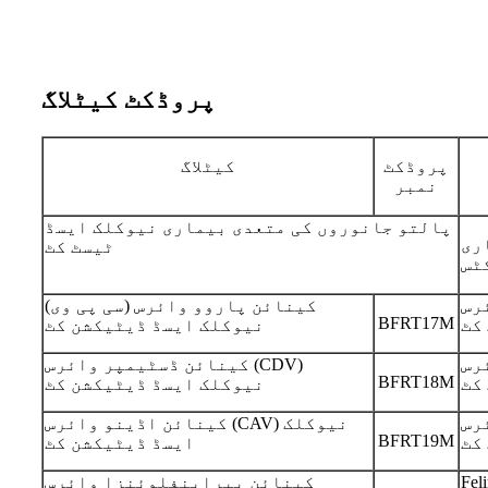
پروڈکٹ کیٹلاگ
پروڈکٹ
کیٹلاگ
نمبر
پالتو جانوروں کی متعدی بیماری نیوکلک ایسڈ
ری
ٹیسٹ کٹ
ٹس
رس
کینائن پاروو وائرس (سی پی وی)
BFRT17M
کٹ
نیوکلک ایسڈ ڈیٹیکشن کٹ
رس
کینائن ڈسٹیمپر وائرس (CDV)
BFRT18M
کٹ
نیوکلک ایسڈ ڈیٹیکشن کٹ
رس
کینائن اڈینو وائرس (CAV) نیوکلک
BFRT19M
کٹ
ایسڈ ڈیٹیکشن کٹ
ائرس
کینائن پیراینفلوئنزا وائرس