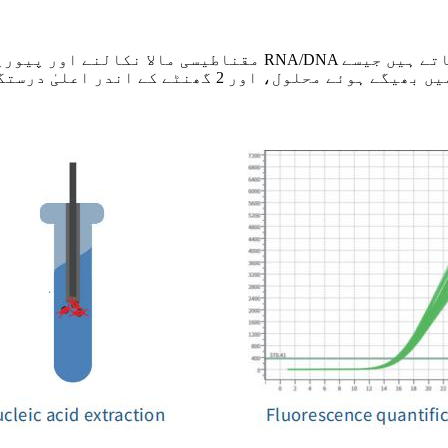
مقناطیسی مالا نکالنے اور پیوریفیکیشن ٹیکنالوجی کا استعم
کہ پالتو جانوروں کے سیرم، پلازما اور سویب میں بھی