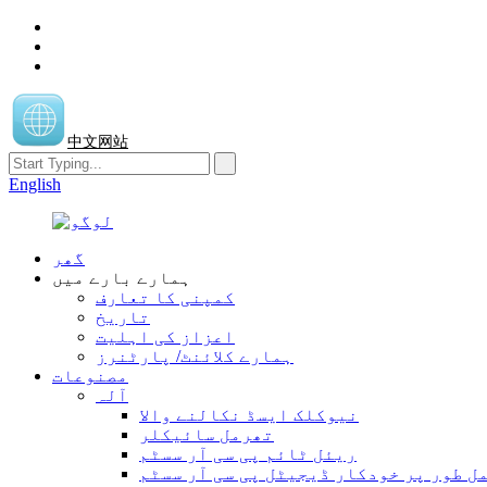
中文网站
English
گھر
ہمارے بارے میں
کمپنی کا تعارف
تاریخ
اعزاز کی اہلیت
ہمارے کلائنٹ/ پارٹنرز
مصنوعات
آلہ
نیوکلک ایسڈ نکالنے والا
تھرمل سائیکلر
ریئل ٹائم پی سی آر سسٹم
ل طور پر خودکار ڈیجیٹل پی سی آر سسٹم