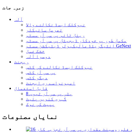
زمرہ جات
آلہ
نیوکلک ایسڈ نکالنے والا
تھرمل سائیکلر
ریئل ٹائم پی سی آر سسٹم
مکمل طور پر خودکار ڈیجیٹل پی سی آر سسٹم
انٹیگریٹڈ مالیکیولر ڈیٹیکشن سسٹم GeNext
خشک غسل
دوسرا آلہ
ریجنٹ
نیوکلک ایسڈ نکالنے کی کٹس
پی سی آر کٹس
دیگر کٹس
امیونواسے ری ایجنٹ
قابل استعمال
8 پٹی پی سی آر ٹیوب
گہری کنویں پلیٹ
پپیٹ کی نوک
نمایاں مصنوعات