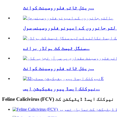
ریئل ٹائم فلوروسینٹ کوانٹ...
سنگل ٹیسٹ کٹ ہولڈر برائے...
ریئل ٹائم فلوروسینٹ کوانٹ...
نیوکلک ایسڈ پیوریفیکیشن ایس...
Feline Calicivirus (FCV) نیوکلک ایسڈ ڈیٹیکشن کٹ