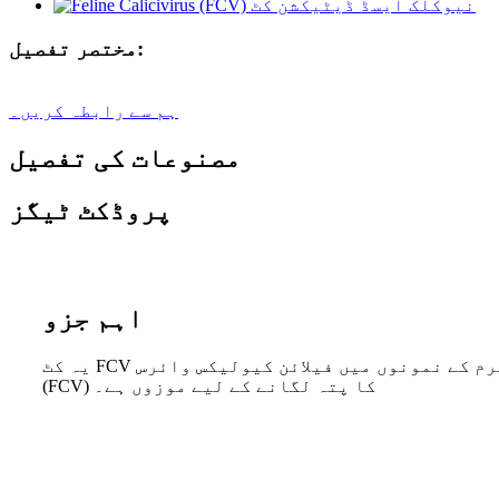
مختصر تفصیل:
ہم سے رابطہ کریں۔
مصنوعات کی تفصیل
پروڈکٹ ٹیگز
اہم جزو
یہ کٹ FCV کی کھوج، تشخیص اور وبائی امراض کی تحقیقات کے لیے پاخانہ اور ناک، زبانی اور آنکھ کی رطوبتوں یا سیرم کے نمونوں میں فیلائن کیولیکس وائرس
(FCV) کا پتہ لگانے کے لیے موزوں ہے۔