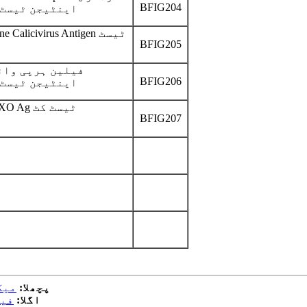
BFIG204
اینٹیجن ٹیسٹ 
Feline Calicivirus Antigen 
BFIG205
فیلین ہرپی وائ
BFIG206
اینٹیجن ٹیسٹ 
TOXO Ag ٹیسٹ کٹ
BFIG207
پچھلا:
میگ
اگلا:
فیل